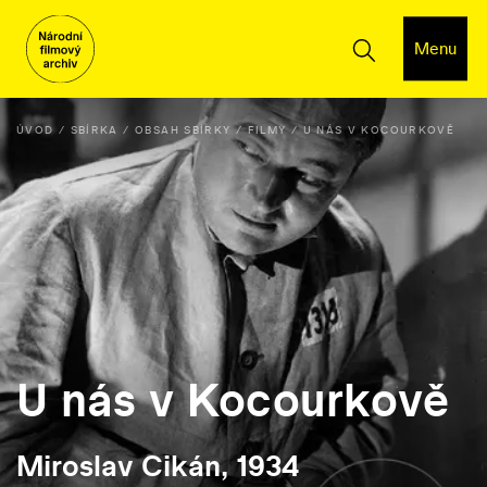
Menu
ÚVOD
SBÍRKA
OBSAH SBÍRKY
FILMY
U NÁS V KOCOURKOVĚ
U nás v Kocourkově
Miroslav Cikán, 1934