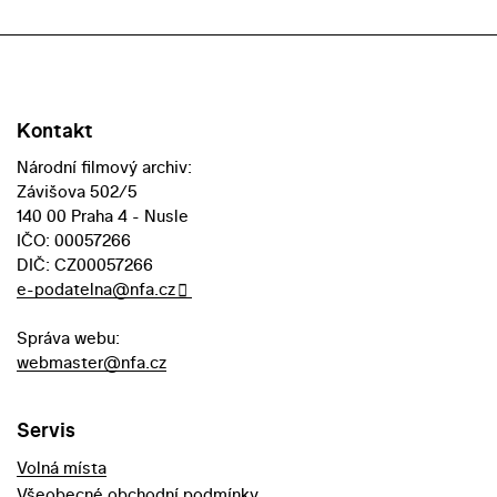
Kontakt
Národní filmový archiv:
Závišova 502/5
140 00 Praha 4 - Nusle
IČO: 00057266
DIČ: CZ00057266
e-podatelna@nfa.cz
Správa webu:
webmaster@nfa.cz
Servis
Volná místa
Všeobecné obchodní podmínky