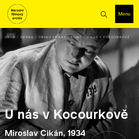
Menu
ÚVOD
SBÍRKA
OBSAH SBÍRKY
FILMY
U NÁS V KOCOURKOVĚ
U nás v Kocourkově
Miroslav Cikán, 1934