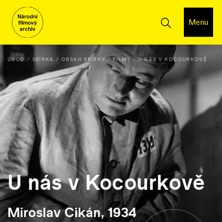
Menu
ÚVOD
SBÍRKA
OBSAH SBÍRKY
FILMY
U NÁS V KOCOURKOVĚ
U nás v Kocourkově
Miroslav Cikán, 1934