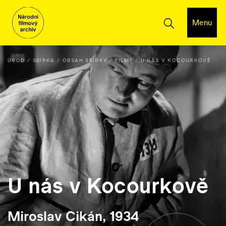
Menu
ÚVOD
SBÍRKA
OBSAH SBÍRKY
FILMY
U NÁS V KOCOURKOVĚ
U nás v Kocourkově
Miroslav Cikán, 1934