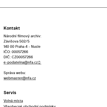
Kontakt
Národní filmový archiv:
Závišova 502/5
140 00 Praha 4 - Nusle
IČO: 00057266
DIČ: CZ00057266
e-podatelna@nfa.cz
Správa webu:
webmaster@nfa.cz
Servis
Volná místa
Všeobecné obchodní podmínky