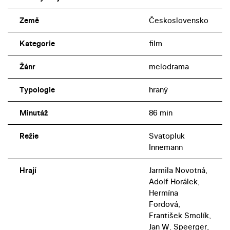
Země
Československo
Kategorie
film
Žánr
melodrama
Typologie
hraný
Minutáž
86 min
Režie
Svatopluk
Innemann
Hrají
Jarmila Novotná,
Adolf Horálek,
Hermína
Fordová,
František Smolík,
Jan W. Speerger,