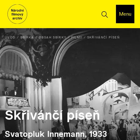
Menu
ÚVOD
SBÍRKA
OBSAH SBÍRKY
FILMY
SKŘIVÁNČÍ PÍSEŇ
Skřivánčí píseň
Svatopluk Innemann, 1933