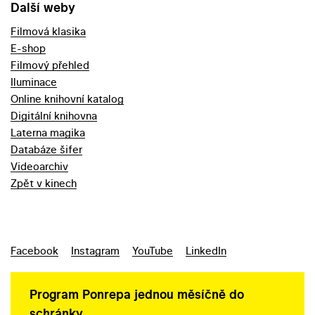
Další weby
Filmová klasika
E-shop
Filmový přehled
Iluminace
Online knihovní katalog
Digitální knihovna
Laterna magika
Databáze šifer
Videoarchiv
Zpět v kinech
Facebook
Instagram
YouTube
LinkedIn
Program Ponrepa jednou měsíčně do
schránky