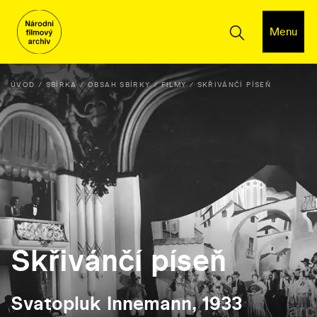
Menu
ÚVOD
SBÍRKA
OBSAH SBÍRKY
FILMY
SKŘIVÁNČÍ PÍSEŇ
Skřivánčí píseň
Svatopluk Innemann, 1933