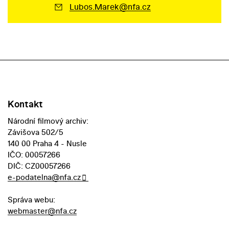
Lubos.Marek@nfa.cz
Kontakt
Národní filmový archiv:
Závišova 502/5
140 00 Praha 4 - Nusle
IČO: 00057266
DIČ: CZ00057266
e-podatelna@nfa.cz
Správa webu:
webmaster@nfa.cz