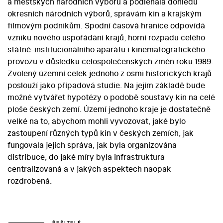
a městských národních výborů a podléhala dohledu
okresních národních výborů, správám kin a krajským
filmovým podnikům. Spodní časová hranice odpovídá
vzniku nového uspořádání krajů, horní rozpadu celého
státně-institucionálního aparátu i kinematografického
provozu v důsledku celospolečenských změn roku 1989.
Zvolený územní celek jednoho z osmi historických krajů
poslouží jako případová studie. Na jejím základě bude
možné vytvářet hypotézy o podobě soustavy kin na celé
ploše českých zemí. Území jednoho kraje je dostatečně
velké na to, abychom mohli vyvozovat, jaké bylo
zastoupení různých typů kin v českých zemích, jak
fungovala jejich správa, jak byla organizována
distribuce, do jaké míry byla infrastruktura
centralizovaná a v jakých aspektech naopak
rozdrobená.
ŘEŠITELÉ