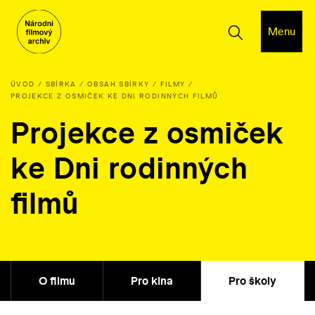
Menu
ÚVOD
SBÍRKA
OBSAH SBÍRKY
FILMY
PROJEKCE Z OSMIČEK KE DNI RODINNÝCH FILMŮ
Projekce z osmiček
ke Dni rodinných
filmů
O filmu
Pro kina
Pro školy