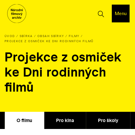
Menu
ÚVOD
SBÍRKA
OBSAH SBÍRKY
FILMY
PROJEKCE Z OSMIČEK KE DNI RODINNÝCH FILMŮ
Projekce z osmiček
ke Dni rodinných
filmů
O filmu
Pro kina
Pro školy