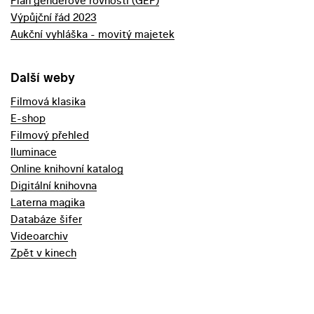
Plán genderové rovnosti (GEP)
Výpůjční řád 2023
Aukční vyhláška - movitý majetek
Další weby
Filmová klasika
E-shop
Filmový přehled
Iluminace
Online knihovní katalog
Digitální knihovna
Laterna magika
Databáze šifer
Videoarchiv
Zpět v kinech