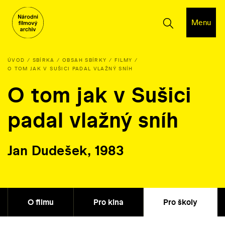
Menu
ÚVOD
SBÍRKA
OBSAH SBÍRKY
FILMY
O TOM JAK V SUŠICI PADAL VLAŽNÝ SNÍH
O tom jak v Sušici
padal vlažný sníh
Jan Dudešek, 1983
O filmu
Pro kina
Pro školy