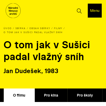
Menu
ÚVOD
SBÍRKA
OBSAH SBÍRKY
FILMY
O TOM JAK V SUŠICI PADAL VLAŽNÝ SNÍH
O tom jak v Sušici
padal vlažný sníh
Jan Dudešek, 1983
O filmu
Pro kina
Pro školy