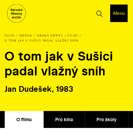
Menu
ÚVOD
SBÍRKA
OBSAH SBÍRKY
FILMY
O TOM JAK V SUŠICI PADAL VLAŽNÝ SNÍH
O tom jak v Sušici
padal vlažný sníh
Jan Dudešek, 1983
O filmu
Pro kina
Pro školy