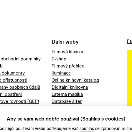
Další weby
Fa
a
Filmová klasika
 obchodní podmínky
E-shop
eb
Filmový přehled
a dokumenty
Iluminace
o přístupnosti
Online knihovní katalog
rany osobních údajů
Digitální knihovna
ní opatření
Laterna magika
ové rovnosti (GEP)
Databáze šifer
d 2023
Videoarchiv
áška - movitý
Zpět v kinech
Aby se vám web dobře používal (Souhlas s cookies)
odlnější používání webu potřebujeme váš
souhlas
se zpracováním sou