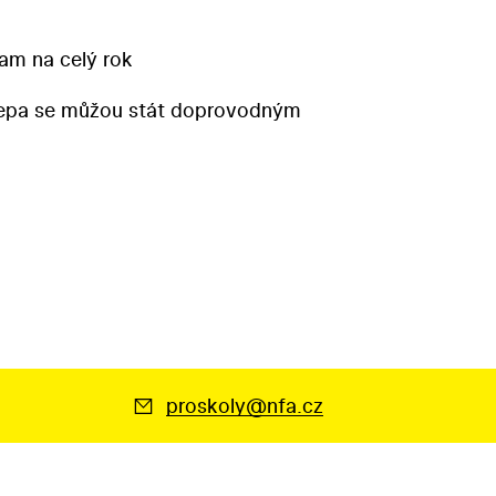
am na celý rok
repa se můžou stát doprovodným
proskoly@nfa.cz