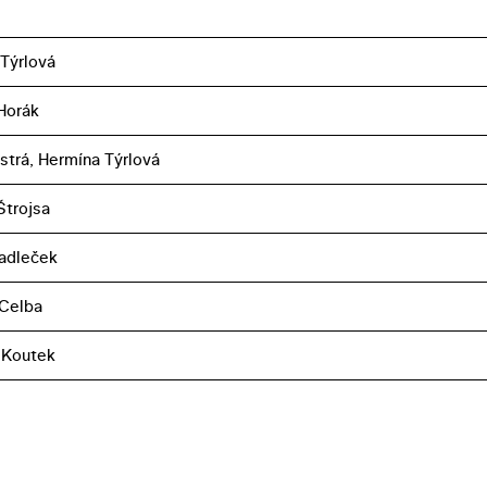
Týrlová
Horák
strá, Hermína Týrlová
Štrojsa
adleček
 Celba
 Koutek