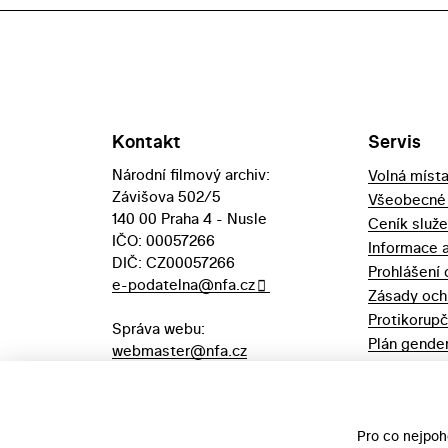
Kontakt
Servis
Národní filmový archiv:
Volná míst
Závišova 502/5
Všeobecné
140 00 Praha 4 - Nusle
Ceník služ
IČO: 00057266
Informace 
DIČ: CZ00057266
Prohlášení 
e-podatelna@nfa.cz
Zásady och
Protikorupč
Správa webu:
Plán gender
webmaster@nfa.cz
Výpůjční řá
Aukční vyhl
majetek
Pro co nejpoh