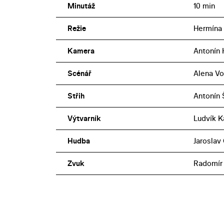
Minutáž
10 min
Režie
Hermína 
Kamera
Antonín 
Scénář
Alena Vo
Střih
Antonín 
Výtvarník
Ludvík K
Hudba
Jaroslav
Zvuk
Radomír