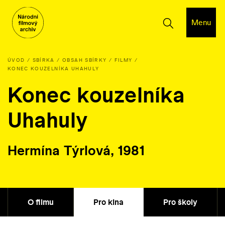
Menu
ÚVOD
SBÍRKA
OBSAH SBÍRKY
FILMY
KONEC KOUZELNÍKA UHAHULY
Konec kouzelníka
Uhahuly
Hermína Týrlová, 1981
O filmu
Pro kina
Pro školy