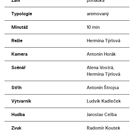
Žánr
pohádka
Typologie
animovaný
Minutáž
10 min
Režie
Hermína Týrlová
Kamera
Antonín Horák
Scénář
Alena Vostrá,
Hermína Týrlová
Střih
Antonín Štrojsa
Výtvarník
Ludvík Kadleček
Hudba
Jaroslav Celba
Zvuk
Radomír Koutek