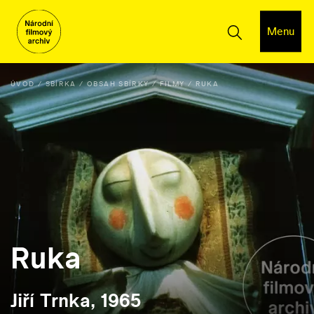
Menu
ÚVOD
SBÍRKA
OBSAH SBÍRKY
FILMY
RUKA
Ruka
Jiří Trnka, 1965