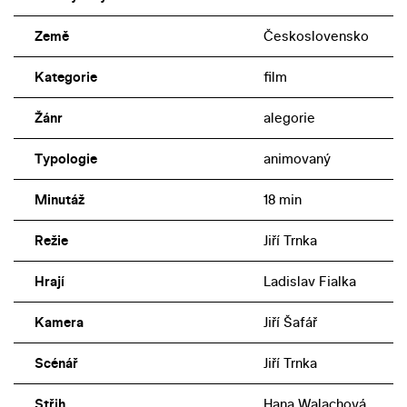
Země
Československo
Kategorie
film
Žánr
alegorie
Typologie
animovaný
Minutáž
18 min
Režie
Jiří Trnka
Hrají
Ladislav Fialka
Kamera
Jiří Šafář
Scénář
Jiří Trnka
Střih
Hana Walachová