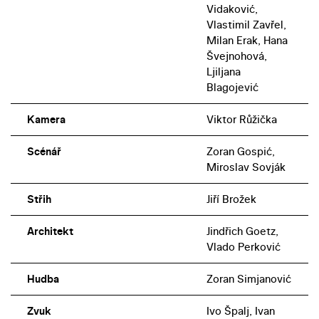
Vidaković,
Vlastimil Zavřel,
Milan Erak, Hana
Švejnohová,
Ljiljana
Blagojević
Kamera
Viktor Růžička
Scénář
Zoran Gospić,
Miroslav Sovják
Střih
Jiří Brožek
Architekt
Jindřich Goetz,
Vlado Perković
Hudba
Zoran Simjanović
Zvuk
Ivo Špalj, Ivan