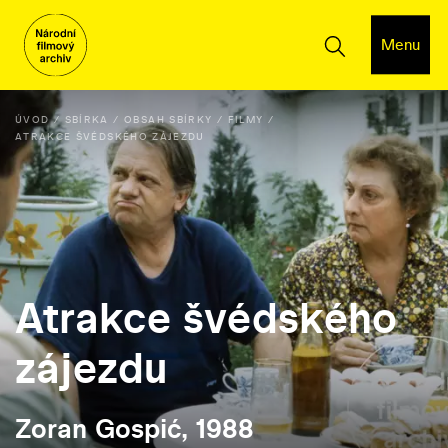
Menu
ÚVOD
SBÍRKA
OBSAH SBÍRKY
FILMY
ATRAKCE ŠVÉDSKÉHO ZÁJEZDU
Atrakce švédského
zájezdu
Zoran Gospić, 1988