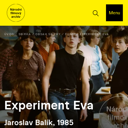
Menu
ÚVOD
SBÍRKA
OBSAH SBÍRKY
FILMY
EXPERIMENT EVA
Experiment Eva
Jaroslav Balík, 1985