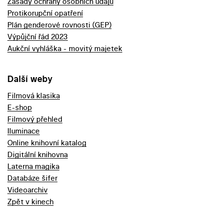
Zásady ochrany osobních údajů
Protikorupční opatření
Plán genderové rovnosti (GEP)
Výpůjční řád 2023
Aukční vyhláška - movitý majetek
Další weby
Filmová klasika
E-shop
Filmový přehled
Iluminace
Online knihovní katalog
Digitální knihovna
Laterna magika
Databáze šifer
Videoarchiv
Zpět v kinech