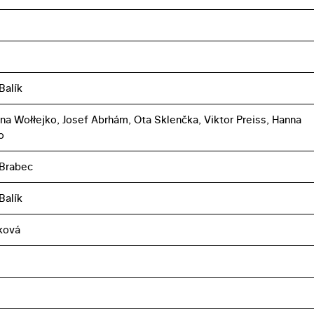
Balík
a Wołłejko, Josef Abrhám, Ota Sklenčka, Viktor Preiss, Hanna
o
 Brabec
Balík
ková