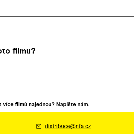
to filmu?
 více filmů najednou? Napište nám.
distribuce@nfa.cz