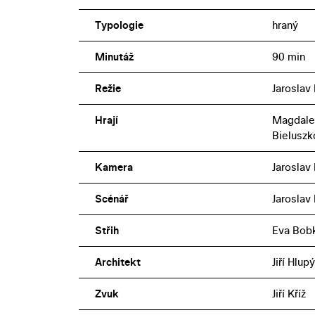
Typologie
hraný
Minutáž
90 min
Režie
Jaroslav 
Hrají
Magdalen
Bieluszk
Kamera
Jaroslav
Scénář
Jaroslav 
Střih
Eva Bob
Architekt
Jiří Hlupý
Zvuk
Jiří Kříž