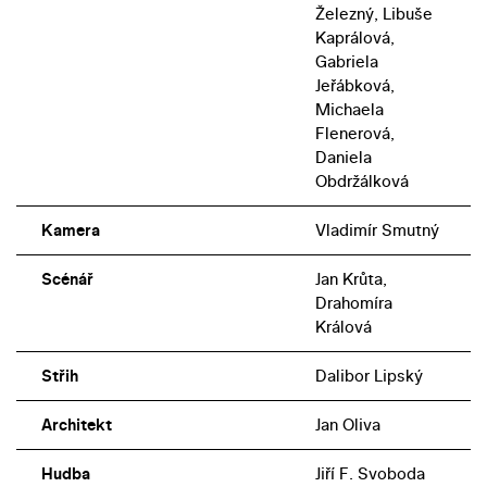
Železný, Libuše
Kaprálová,
Gabriela
Jeřábková,
Michaela
Flenerová,
Daniela
Obdržálková
Kamera
Vladimír Smutný
Scénář
Jan Krůta,
Drahomíra
Králová
Střih
Dalibor Lipský
Architekt
Jan Oliva
Hudba
Jiří F. Svoboda