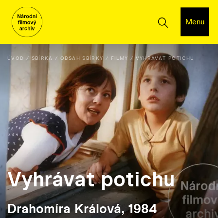
Menu
ÚVOD
SBÍRKA
OBSAH SBÍRKY
FILMY
VYHRÁVAT POTICHU
Vyhrávat potichu
Drahomíra Králová, 1984