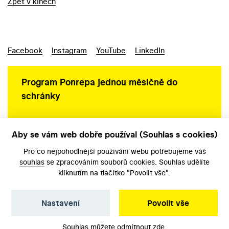
Zpět v kinech
Facebook
Instagram
YouTube
LinkedIn
Program Ponrepa jednou měsíčně do
schránky
Aby se vám web dobře používal (Souhlas s cookies)
Ochrana osobních údajů
Pro co nejpohodlnější používání webu potřebujeme váš
souhlas
se zpracováním souborů cookies. Souhlas udělíte
kliknutím na tlačítko "Povolit vše".
Nastavení
Povolit vše
©️ Národní filmový archiv, 2026
Souhlas můžete odmítnout
zde
.