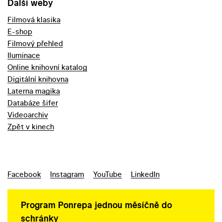
Další weby
Filmová klasika
E-shop
Filmový přehled
Iluminace
Online knihovní katalog
Digitální knihovna
Laterna magika
Databáze šifer
Videoarchiv
Zpět v kinech
Facebook
Instagram
YouTube
LinkedIn
Program Ponrepa jednou měsíčně do
schránky