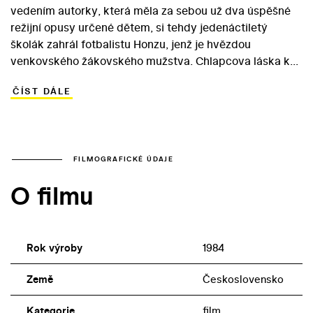
vedením autorky, která měla za sebou už dva úspěšné
režijní opusy určené dětem, si tehdy jedenáctiletý
školák zahrál fotbalistu Honzu, jenž je hvězdou
venkovského žákovského mužstva. Chlapcova láska k
fotbalu však prochází těžkou zkouškou v okamžiku, kdy
ČÍST DÁLE
jeho otce těžce urazí místní opilec Ferenc. Dětská parta
na Ference vymyslí originální pomstu… Rodiče hlavního
hrdiny si v dětském snímku, určeném malým i velkým
klukům, zahráli Pavel Nový a Lenka Termerová. Ve filmu
se objevili ve svých prvních dětských rolích i dva příští
FILMOGRAFICKÉ ÚDAJE
úspěšní filmoví režiséři – Radim Špaček a Jiří Strach.
O filmu
Rok výroby
1984
Země
Československo
Kategorie
film