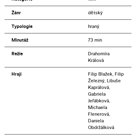
Žánr
dětský
Typologie
hraný
Minutáž
73 min
Režie
Drahomíra
Králová
Hrají
Filip Blažek, Filip
Železný, Libuše
Kaprálová,
Gabriela
Jeřábková,
Michaela
Flenerová,
Daniela
Obdržálková