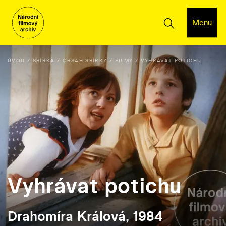
Menu
ÚVOD
SBÍRKA
OBSAH SBÍRKY
FILMY
VYHRÁVAT POTICHU
Vyhrávat potichu
Drahomíra Králová, 1984