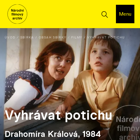
Menu
ÚVOD
SBÍRKA
OBSAH SBÍRKY
FILMY
VYHRÁVAT POTICHU
Vyhrávat potichu
Drahomíra Králová, 1984