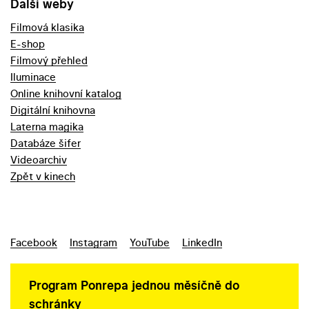
Další weby
Filmová klasika
E-shop
Filmový přehled
Iluminace
Online knihovní katalog
Digitální knihovna
Laterna magika
Databáze šifer
Videoarchiv
Zpět v kinech
Facebook
Instagram
YouTube
LinkedIn
Program Ponrepa jednou měsíčně do
schránky