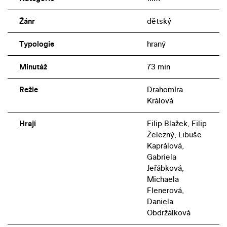
Žánr
dětský
Typologie
hraný
Minutáž
73 min
Režie
Drahomíra
Králová
Hrají
Filip Blažek, Filip
Železný, Libuše
Kaprálová,
Gabriela
Jeřábková,
Michaela
Flenerová,
Daniela
Obdržálková