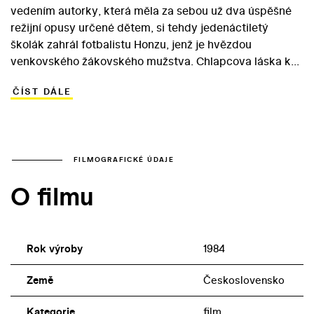
vedením autorky, která měla za sebou už dva úspěšné
režijní opusy určené dětem, si tehdy jedenáctiletý
školák zahrál fotbalistu Honzu, jenž je hvězdou
venkovského žákovského mužstva. Chlapcova láska k
fotbalu však prochází těžkou zkouškou v okamžiku, kdy
ČÍST DÁLE
jeho otce těžce urazí místní opilec Ferenc. Dětská parta
na Ference vymyslí originální pomstu… Rodiče hlavního
hrdiny si v dětském snímku, určeném malým i velkým
klukům, zahráli Pavel Nový a Lenka Termerová. Ve filmu
se objevili ve svých prvních dětských rolích i dva příští
FILMOGRAFICKÉ ÚDAJE
úspěšní filmoví režiséři – Radim Špaček a Jiří Strach.
O filmu
Rok výroby
1984
Země
Československo
Kategorie
film