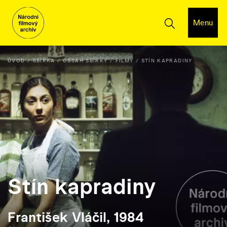
Menu
ÚVOD
SBÍRKA
OBSAH SBÍRKY
FILMY
STÍN KAPRADINY
Stín kapradiny
František Vláčil, 1984