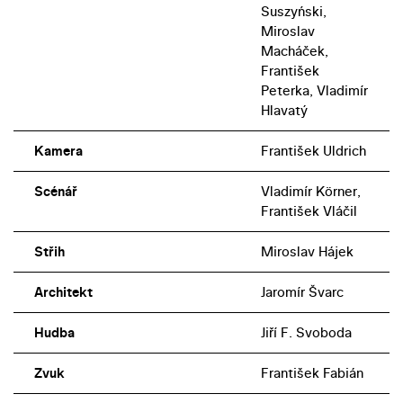
Suszyński,
Miroslav
Macháček,
František
Peterka, Vladimír
Hlavatý
Kamera
František Uldrich
Scénář
Vladimír Körner,
František Vláčil
Střih
Miroslav Hájek
Architekt
Jaromír Švarc
Hudba
Jiří F. Svoboda
Zvuk
František Fabián