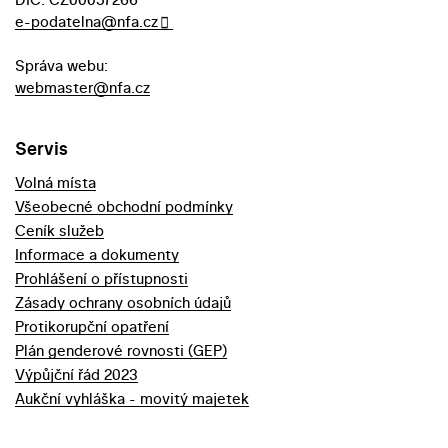
e-podatelna@nfa.cz
Správa webu:
webmaster@nfa.cz
Servis
Volná místa
Všeobecné obchodní podmínky
Ceník služeb
Informace a dokumenty
Prohlášení o přístupnosti
Zásady ochrany osobních údajů
Protikorupční opatření
Plán genderové rovnosti (GEP)
Výpůjční řád 2023
Aukční vyhláška - movitý majetek