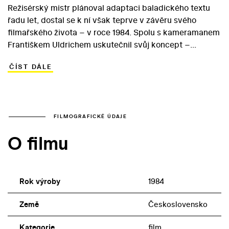
Režisérský mistr plánoval adaptaci baladického textu
řadu let, dostal se k ní však teprve v závěru svého
filmařského života – v roce 1984. Spolu s kameramanem
Františkem Uldrichem uskutečnil svůj koncept –
propojení dramatických osudů protagonistů s líčením
ČÍST DÁLE
přírody, jež je jedním z nedílných komponentů
vyprávění. Hrdiny Stínu kapradiny jsou dva mladí pytláci
– Ruda Aksamit a Vašek Kala – kteří prchají před
spravedlností poté, co první z nich zastřelil hajného.
Bloudění po lesích je cestou bez cíle, během níž se
FILMOGRAFICKÉ ÚDAJE
mladíci navzájem odcizují a páchají další nenapravitelné
O filmu
skutky… Do hlavních rolí Vláčil obsadil polské herce
Marka Probosze a Zbigniewa Suszyňského. Role hajného
se ujal Miroslav Macháček.
Rok výroby
1984
Země
Československo
Kategorie
film