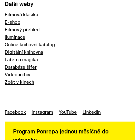
Další weby
Filmová klasika
E-shop
Filmový přehled
Iluminace
Online knihovní katalog
Digitální knihovna
Laterna magika
Databáze šifer
Videoarchiv
Zpět v kinech
Facebook
Instagram
YouTube
LinkedIn
Program Ponrepa jednou měsíčně do
schránky