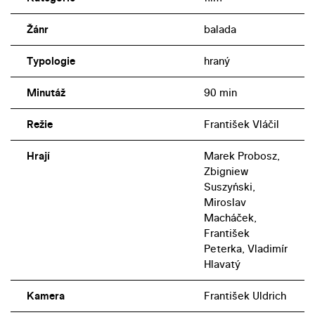
Žánr
balada
Typologie
hraný
Minutáž
90 min
Režie
František Vláčil
Hrají
Marek Probosz,
Zbigniew
Suszyński,
Miroslav
Macháček,
František
Peterka, Vladimír
Hlavatý
Kamera
František Uldrich