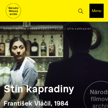
Menu
ÚVOD
SBÍRKA
OBSAH SBÍRKY
FILMY
STÍN KAPRADINY
Stín kapradiny
František Vláčil, 1984