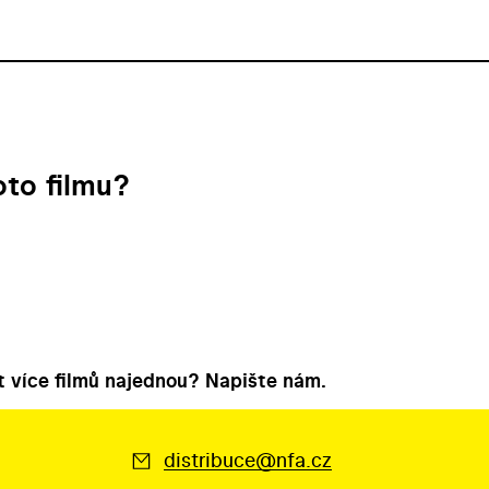
to filmu?
 více filmů najednou? Napište nám.
distribuce@nfa.cz