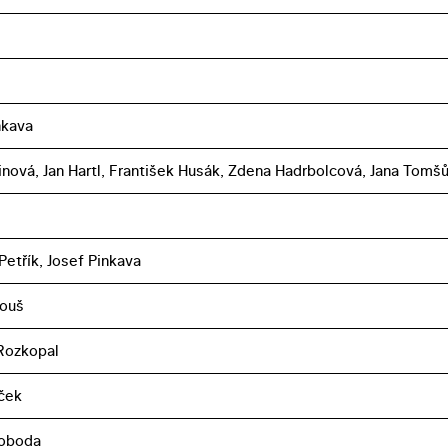
nkava
linová, Jan Hartl, František Husák, Zdena Hadrbolcová, Jana Tomš
Petřík, Josef Pinkava
touš
Rozkopal
eček
voboda