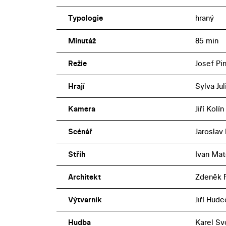
Typologie
hraný
Minutáž
85 min
Režie
Josef Pi
Hrají
Sylva Ju
Kamera
Jiří Kolín
Scénář
Jaroslav 
Střih
Ivan Ma
Architekt
Zdeněk 
Výtvarník
Jiří Hud
Hudba
Karel S