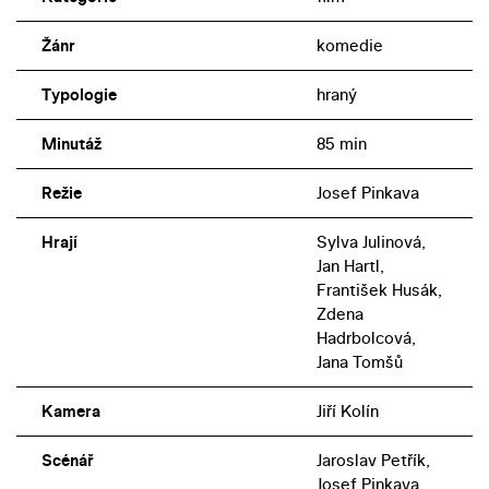
prázdninový příběh se sympatickými hrdiny. Titulní roli
Žánr
komedie
v příjemném snímku ztvárnila neherečka Sylva Julinová,
partu studenta Petra se ujal Jan Hartl. V roličce Roberta
Typologie
hraný
debutuje před filmovou kamerou tehdy dvacetiletý
Pavel Kříž, kterého ve filmu nadaboval Roman Skamene.
Minutáž
85 min
Režie
Josef Pinkava
Hrají
Sylva Julinová,
Jan Hartl,
František Husák,
Zdena
Hadrbolcová,
Jana Tomšů
Kamera
Jiří Kolín
Scénář
Jaroslav Petřík,
Josef Pinkava