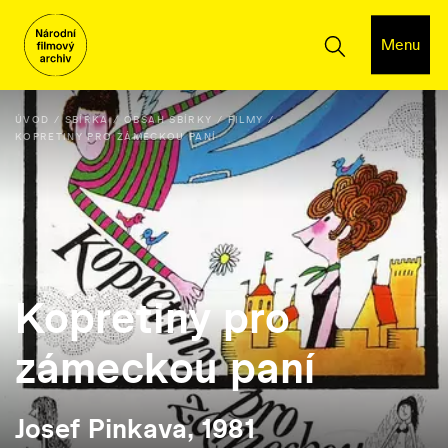
Menu
ÚVOD
SBÍRKA
OBSAH SBÍRKY
FILMY
KOPRETINY PRO ZÁMECKOU PANÍ
Kopretiny pro
zámeckou paní
Josef Pinkava, 1981