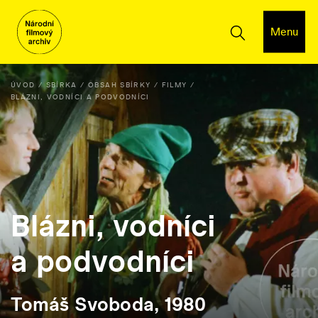
Menu
ÚVOD
SBÍRKA
OBSAH SBÍRKY
FILMY
BLÁZNI, VODNÍCI A PODVODNÍCI
Blázni, vodníci
a podvodníci
Tomáš Svoboda, 1980