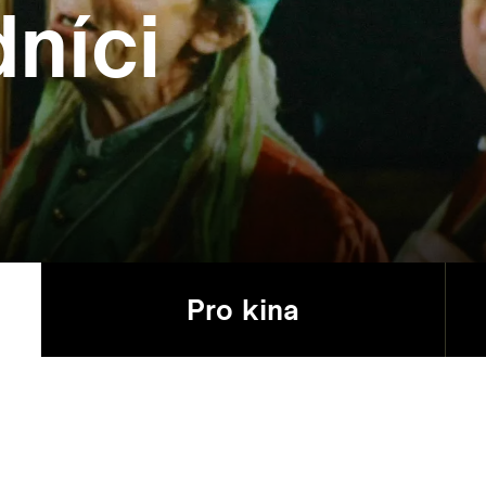
níci
Pro kina