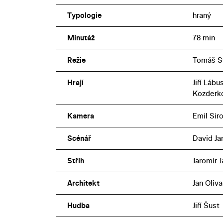
Typologie
hraný
Minutáž
78 min
Režie
Tomáš S
Hrají
Jiří Láb
Kozderko
Kamera
Emil Sir
Scénář
David Ja
Střih
Jaromír 
Architekt
Jan Oliva
Hudba
Jiří Šust