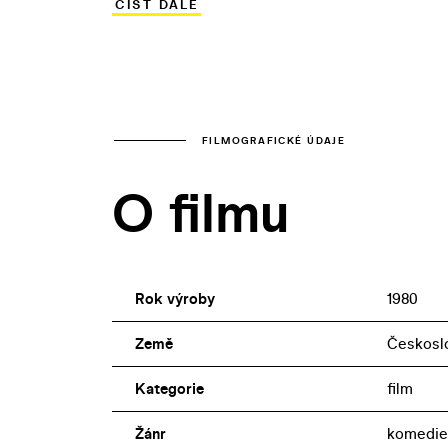
ČÍST DÁLE
dokončené roli se v něm objevuje Jiří Hr
FILMOGRAFICKÉ ÚDAJE
O filmu
Rok výroby
1980
Země
Českosl
Kategorie
film
Žánr
komedie