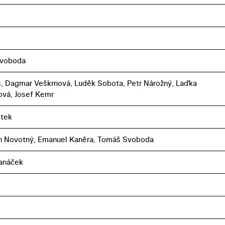
voboda
us, Dagmar Veškrnová, Luděk Sobota, Petr Nárožný, Laďka
vá, Josef Kemr
otek
n Novotný, Emanuel Kaněra, Tomáš Svoboda
Janáček