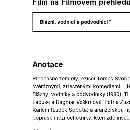
Film na Filmovém přehled
Blázni, vodníci a podvodníci
Anotace
Předčasně zemřelý režisér Tomáš Svobod
svéráznými, ztřeštěnými komediemi – H
Blázny, vodníky a podvodníky (1980). Ti
Lábuse a Dagmar Veškrnové. Petr a Zuz
Karlem (Luděk Sobota) a aranžérskou f
poprask mezi ochotníky, kteří zde insc
dvojici kšeftařů… Ryze oddechový sním