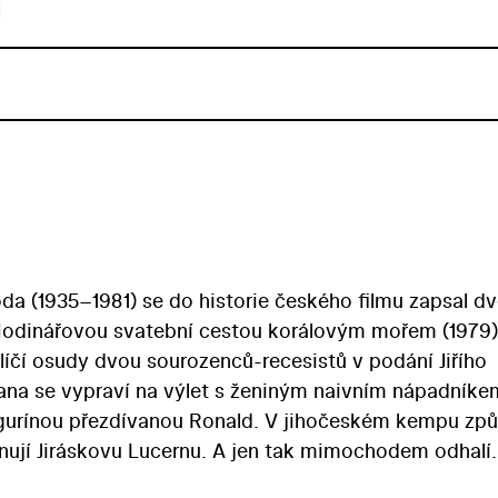
u
a (1935–1981) se do historie českého filmu zapsal d
odinářovou svatební cestou korálovým mořem (1979)
 líčí osudy dvou sourozenců-recesistů v podání Jiřího
ana se vypraví na výlet s ženiným naivním nápadníke
igurínou přezdívanou Ronald. V jihočeském kempu zp
enují Jiráskovu Lucernu. A jen tak mimochodem odhalí
ek zaujme hereckým obsazením. Ve své poslední