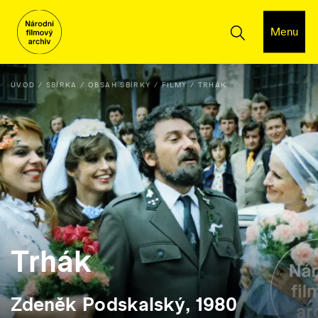
Menu
ÚVOD
SBÍRKA
OBSAH SBÍRKY
FILMY
TRHÁK
Trhák
Zdeněk Podskalský, 1980