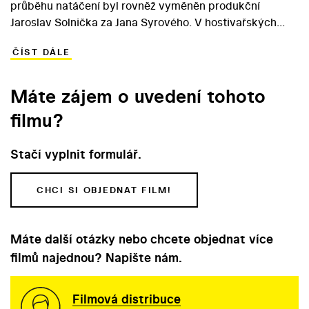
průběhu natáčení byl rovněž vyměněn produkční
Jaroslav Solnička za Jana Syrového. V hostivařských
ateliérech byl zároveň natáčen film Koncert na konci
ČÍST DÁLE
léta. Protože šlo o stejnou historickou dobu, půjčoval si
architekt Jindřich Goetz občas tajně vybavení z jednoho
filmu do druhého.
Máte zájem o uvedení tohoto
filmu?
Stačí vyplnit formulář.
CHCI SI OBJEDNAT FILM!
Máte další otázky nebo chcete objednat více
filmů najednou? Napište nám.
Filmová distribuce