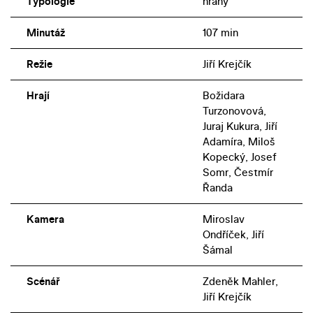
Typologie
hraný
Minutáž
107 min
Režie
Jiří Krejčík
Hrají
Božidara
Turzonovová,
Juraj Kukura, Jiří
Adamíra, Miloš
Kopecký, Josef
Somr, Čestmír
Řanda
Kamera
Miroslav
Ondříček, Jiří
Šámal
Scénář
Zdeněk Mahler,
Jiří Krejčík