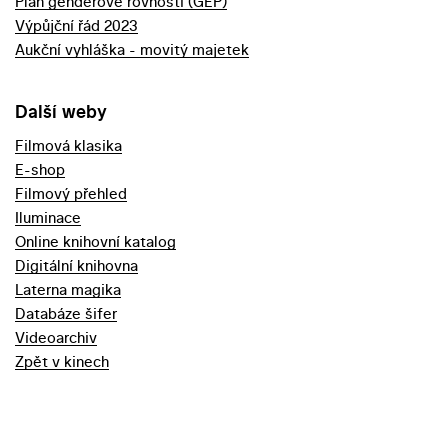
Plán genderové rovnosti (GEP)
Výpůjční řád 2023
Aukční vyhláška - movitý majetek
Další weby
Filmová klasika
E-shop
Filmový přehled
Iluminace
Online knihovní katalog
Digitální knihovna
Laterna magika
Databáze šifer
Videoarchiv
Zpět v kinech