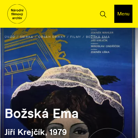
Menu
ÚVOD
SBÍRKA
OBSAH SBÍRKY
FILMY
BOŽSKÁ EMA
Božská Ema
Jiří Krejčík, 1979