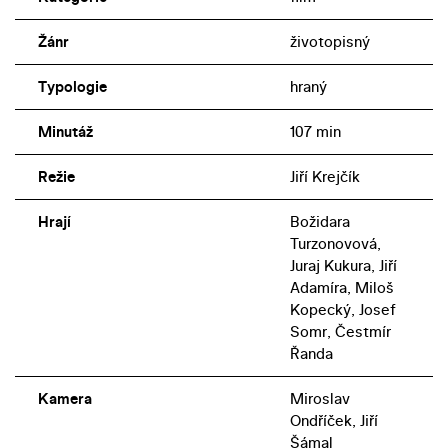
slovenské herečky Božidary Turzonovové se v ceněném
Žánr
životopisný
snímku neomezují jen na protagonistčiny občanské a
politické aktivity. Důležitou roli ve vyprávění hrají i
Typologie
hraný
milostná vzplanutí krásné operní divy – především k
atraktivnímu lesnímu správci Viktorovi. Toho si zahrál
Minutáž
107 min
krajan hlavní představitelky – Juraj Kukura. Kameraman
Miroslav Ondříček pomohl Krejčíkovi vytvořit
Režie
Jiří Krejčík
přesvědčivou vizi světa na počátku minulého století. O
tvrdohlavém nasazení všech tvůrců, kteří se na Božské
Hrají
Božidara
Emě podíleli, svědčí i skutečnost, že architekt Jindřich
Turzonovová,
Goetz si v hostivařských ateliérech tajně půjčoval
Juraj Kukura, Jiří
vybavení z životopisného filmu o Antonínu Dvořákovi
Adamíra, Miloš
Kopecký, Josef
Koncert na konci léta, který na Barrandově natáčel
Somr, Čestmír
František Vláčil souběžně a který se odehrává ve stejné
Řanda
historické době.
Kamera
Miroslav
Ondříček, Jiří
Šámal