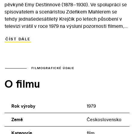
pěvkyně Emy Destinnové (1878–1930). Ve spolupráci se
spisovatelem a scenáristou Zdeňkem Mahlerem se
tehdy jednašedesátiletý Krejčík po letech působení v
televizi vrátil v roce 1979 na výsluní pozornosti filmem,
který v historických kulisách vyprávěl aktuální příběh.
ČÍST DÁLE
Dramatické osudy slavné operní umělkyně využila
Božská Ema jako nosiče vlasteneckého poselství o
potřebě vnitřní svobody ve světě podezřívavosti, zrady
a totalitních mocenských praktik. Protagonistkou
stylového vyprávění je velká česká dramatická
FILMOGRAFICKÉ ÚDAJE
zpěvačka Ema Destinnová, která zaslouženě sklízí
O filmu
úspěchy ve světě. Přestože v Evropě zuří první světová
válka, rozhodne se pěvkyně navzdory varování svých
blízkých vrátit ze Spojených států domů, do Čech. Tam
se však kvůli svým sympatiím k protirakouskému odboji
Rok výroby
1979
dostává pod trvalý dohled rakousko-uherské policie.
Nezlomná vlastenka však odmítá pod nátlakem sloužit
Země
Československo
těm, které vnímá jako utiskovatele milované vlasti...
Kategorie
film
Životní peripetie Destinnové v cituplném podání