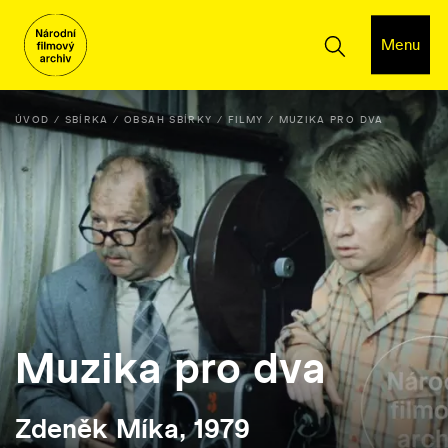
Menu
ÚVOD
SBÍRKA
OBSAH SBÍRKY
FILMY
MUZIKA PRO DVA
Muzika pro dva
Zdeněk Míka, 1979