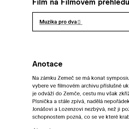
Film na Filmovém přehled
Muzika pro dva
Anotace
Na zámku Zemeč se má konat symposium 
vybere ve filmovém archivu příslušné uk
je odváží do Zemče, cestu mu však zkříž
Písnička a stále zpívá, nadělá nepořádek
Jonášovi a Lozenzovi nezbývá, než ji 
schopnostem pozná, co se ve které krabi
střihovým filmem, jejž režisér Zdeněk Mí