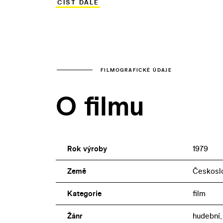
ČÍST DÁLE
pes (1933), Eva tropí hlouposti (1939), K
(1941), Právě začínáme (1946), Císařův p
čert nemůže (1959).
FILMOGRAFICKÉ ÚDAJE
O filmu
Rok výroby
1979
Země
Českosl
Kategorie
film
Žánr
hudební,