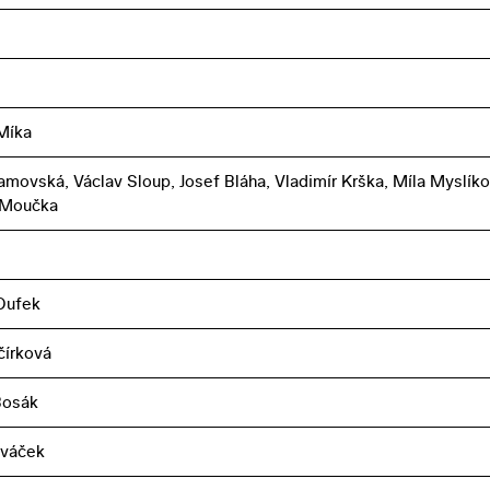
Míka
amovská, Václav Sloup, Josef Bláha, Vladimír Krška, Míla Myslíko
 Moučka
Dufek
čírková
Bosák
ováček