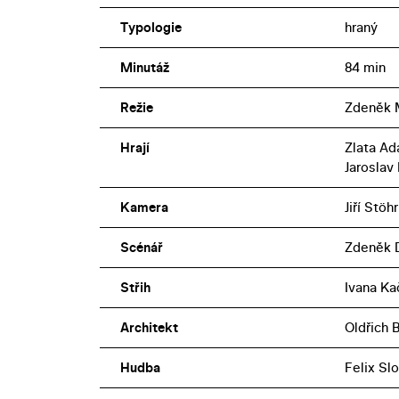
Typologie
hraný
Minutáž
84 min
Režie
Zdeněk 
Hrají
Zlata Ad
Jaroslav
Kamera
Jiří Stöhr
Scénář
Zdeněk 
Střih
Ivana Ka
Architekt
Oldřich 
Hudba
Felix Sl