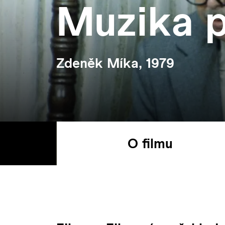
Muzika p
Zdeněk Míka, 1979
O filmu