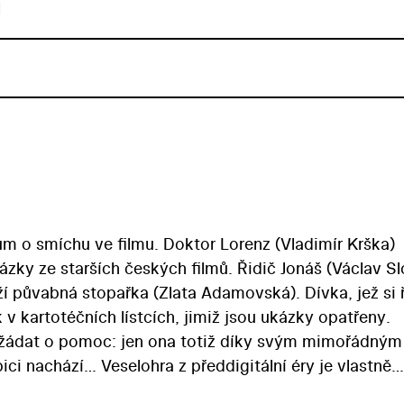
u
o smíchu ve filmu. Doktor Lorenz (Vladimír Krška)
ázky ze starších českých filmů. Řidič Jonáš (Václav S
í půvabná stopařka (Zlata Adamovská). Dívka, jež si 
 v kartotéčních lístcích, jimiž jsou ukázky opatřeny.
požádat o pomoc: jen ona totiž díky svým mimořádným
ci nachází… Veselohra z předdigitální éry je vlastně
ka vystavěl na ukázkách z filmů Chyťte ho! (1924), Živ