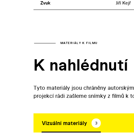
Zvuk
Jiří Kejř
MATERIÁLY K FILMU
K nahlédnutí
Tyto materiály jsou chráněny autorským
projekcí rádi zašleme snímky z filmů k 
Vizuální materiály
3