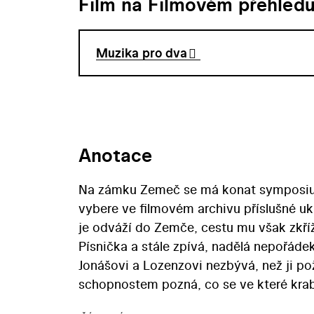
Film na Filmovém přehled
Muzika pro dva
Anotace
Na zámku Zemeč se má konat symposium 
vybere ve filmovém archivu příslušné uk
je odváží do Zemče, cestu mu však zkříž
Písnička a stále zpívá, nadělá nepořádek
Jonášovi a Lozenzovi nezbývá, než ji 
schopnostem pozná, co se ve které krabi
střihovým filmem, jejž režisér Zdeněk Mí