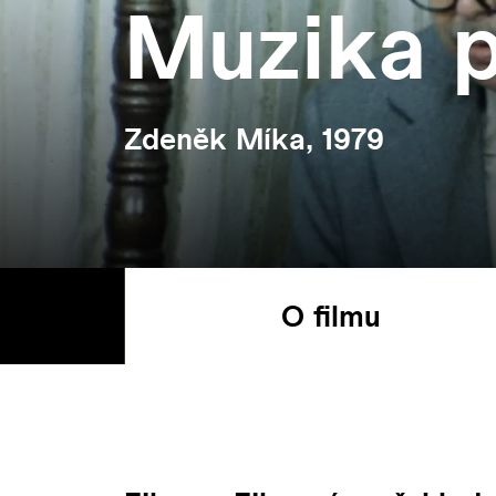
Muzika p
Zdeněk Míka, 1979
O filmu