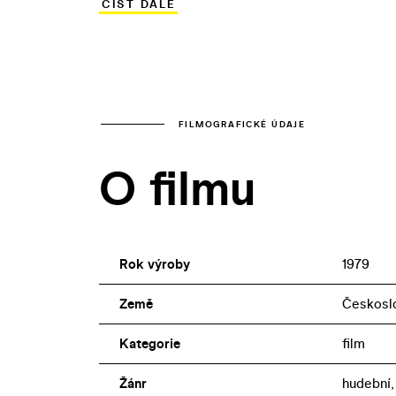
ČÍST DÁLE
pes (1933), Eva tropí hlouposti (1939), K
(1941), Právě začínáme (1946), Císařův p
čert nemůže (1959).
FILMOGRAFICKÉ ÚDAJE
O filmu
Rok výroby
1979
Země
Českosl
Kategorie
film
Žánr
hudební,