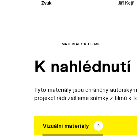
Zvuk
Jiří Kejř
MATERIÁLY K FILMU
K nahlédnutí
Tyto materiály jsou chráněny autorským
projekcí rádi zašleme snímky z filmů k 
Vizuální materiály
3