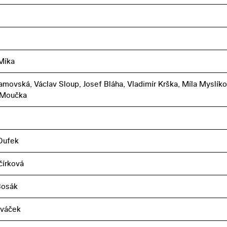
Míka
amovská, Václav Sloup, Josef Bláha, Vladimír Krška, Míla Myslíko
 Moučka
Dufek
čírková
Bosák
ováček