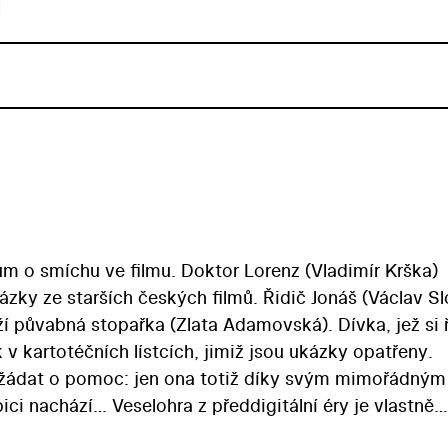
u
o smíchu ve filmu. Doktor Lorenz (Vladimír Krška)
ázky ze starších českých filmů. Řidič Jonáš (Václav S
í půvabná stopařka (Zlata Adamovská). Dívka, jež si 
 v kartotéčních lístcích, jimiž jsou ukázky opatřeny.
požádat o pomoc: jen ona totiž díky svým mimořádným
ci nachází… Veselohra z předdigitální éry je vlastně
ka vystavěl na ukázkách z filmů Chyťte ho! (1924), Živ