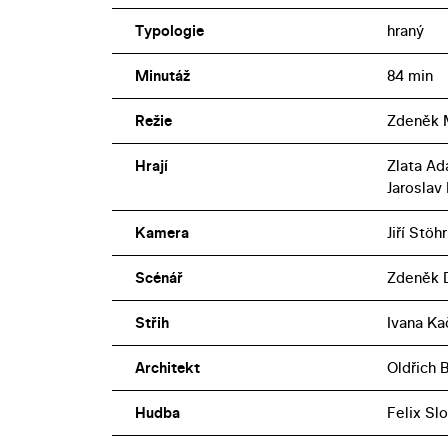
Typologie
hraný
Minutáž
84 min
Režie
Zdeněk 
Hrají
Zlata Ad
Jaroslav
Kamera
Jiří Stöhr
Scénář
Zdeněk 
Střih
Ivana Ka
Architekt
Oldřich 
Hudba
Felix Sl