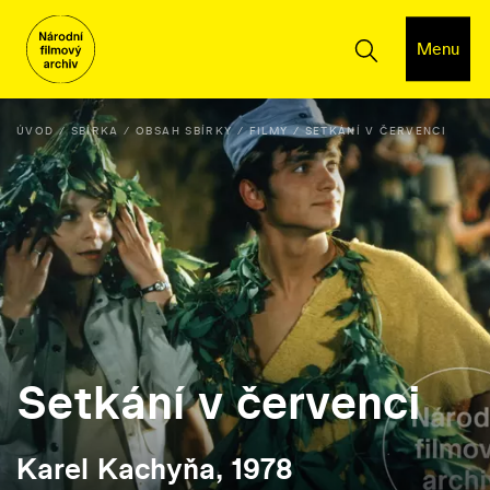
Menu
ÚVOD
SBÍRKA
OBSAH SBÍRKY
FILMY
SETKÁNÍ V ČERVENCI
Setkání v červenci
Karel Kachyňa, 1978