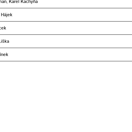
an, Karel Kachyňa
 Hájek
cek
iška
línek