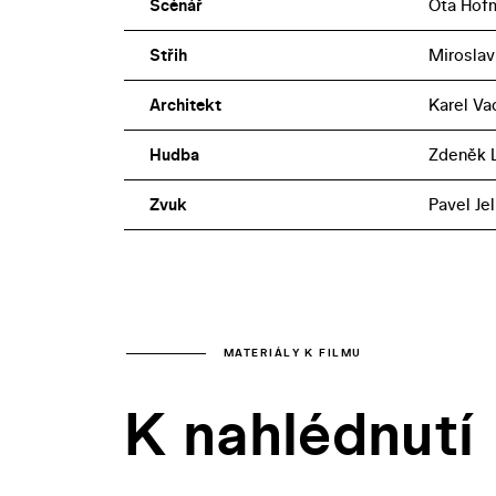
Scénář
Ota Hofm
Střih
Miroslav
Architekt
Karel Va
Hudba
Zdeněk L
Zvuk
Pavel Je
MATERIÁLY K FILMU
K nahlédnutí