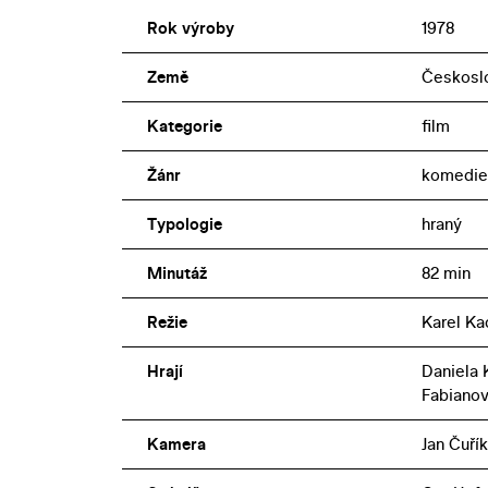
Rok výroby
1978
Země
Českosl
Kategorie
film
Žánr
komedie
Typologie
hraný
Minutáž
82 min
Režie
Karel Ka
Hrají
Daniela 
Fabiano
Kamera
Jan Čuřík