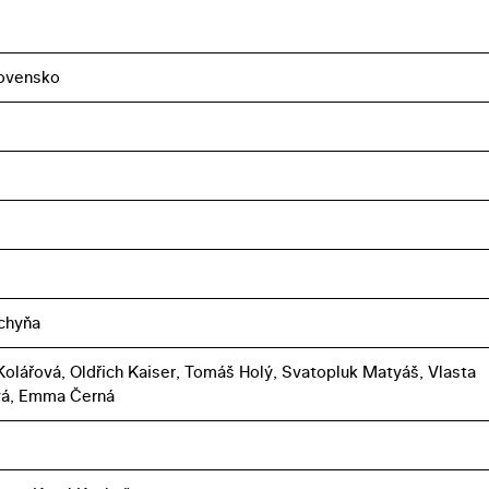
ovensko
chyňa
Kolářová, Oldřich Kaiser, Tomáš Holý, Svatopluk Matyáš, Vlasta
vá, Emma Černá