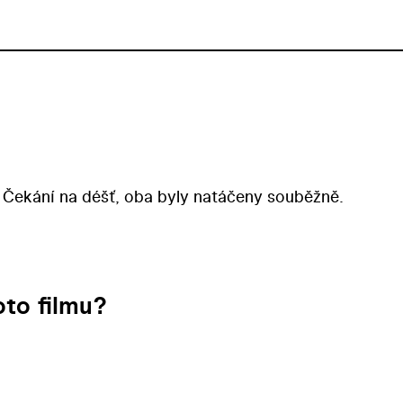
 Čekání na déšť, oba byly natáčeny souběžně.
to filmu?