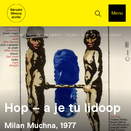
Menu
ÚVOD
SBÍRKA
OBSAH SBÍRKY
FILMY
HOP – A JE TU LIDOOP
Hop – a je tu lidoop
Milan Muchna, 1977