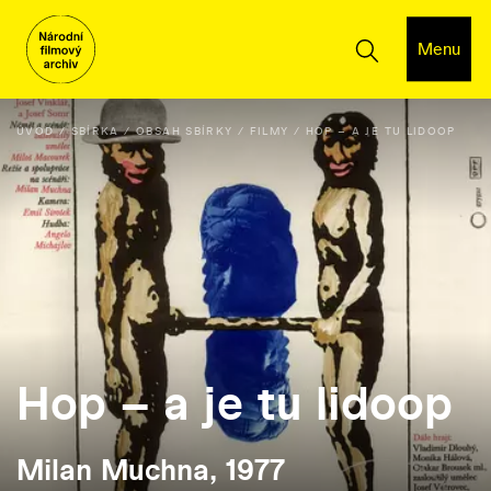
Menu
ÚVOD
SBÍRKA
OBSAH SBÍRKY
FILMY
HOP – A JE TU LIDOOP
Hop – a je tu lidoop
Milan Muchna, 1977