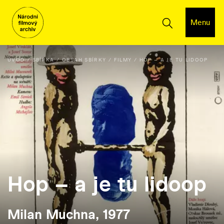
Menu
ÚVOD
SBÍRKA
OBSAH SBÍRKY
FILMY
HOP – A JE TU LIDOOP
Hop – a je tu lidoop
Milan Muchna, 1977