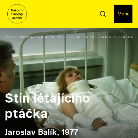
Menu
ÚVOD
SBÍRKA
OBSAH SBÍRKY
FILMY
STÍN LÉTAJÍCÍHO PTÁČKA
Stín létajícího
ptáčka
Jaroslav Balík, 1977