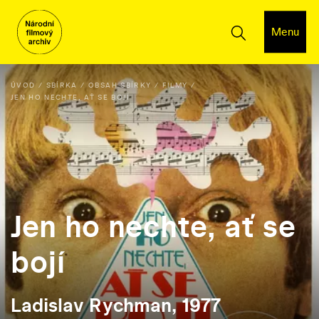
Menu
ÚVOD
SBÍRKA
OBSAH SBÍRKY
FILMY
JEN HO NECHTE, AŤ SE BOJÍ
Jen ho nechte, ať se
bojí
Ladislav Rychman, 1977