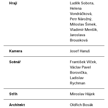
Hrají
Luděk Sobota,
Helena
Vondráčková,
Petr Nárožný,
Miloslav Šimek,
Vladimír Menšík,
Jaroslava
Brousková
Kamera
Josef Hanuš
Scénář
František Vlček,
Václav Pavel
Borovička,
Ladislav
Rychman
Střih
Miroslav Hájek
Architekt
Oldřich Bosák