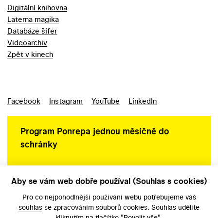
Digitální knihovna
Laterna magika
Databáze šifer
Videoarchiv
Zpět v kinech
Facebook
Instagram
YouTube
LinkedIn
Program Ponrepa jednou měsíčně do
schránky
Aby se vám web dobře používal (Souhlas s cookies)
Ochrana osobních údajů
Pro co nejpohodlnější používání webu potřebujeme váš
souhlas
se zpracováním souborů cookies. Souhlas udělíte
kliknutím na tlačítko "Povolit vše".