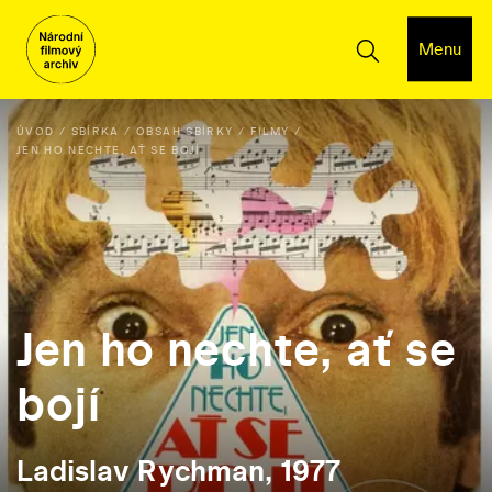
Menu
ÚVOD
SBÍRKA
OBSAH SBÍRKY
FILMY
JEN HO NECHTE, AŤ SE BOJÍ
Jen ho nechte, ať se
bojí
Ladislav Rychman, 1977