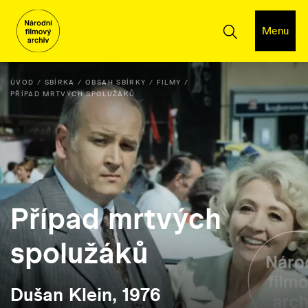
Menu
ÚVOD
SBÍRKA
OBSAH SBÍRKY
FILMY
PŘÍPAD MRTVÝCH SPOLUŽÁKŮ
Případ mrtvých
spolužáků
Dušan Klein, 1976