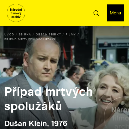
Menu
ÚVOD
SBÍRKA
OBSAH SBÍRKY
FILMY
PŘÍPAD MRTVÝCH SPOLUŽÁKŮ
Případ mrtvých
spolužáků
Dušan Klein, 1976