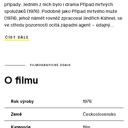
případy. Jedním z nich bylo i drama Případ mrtvých
spolužáků (1976). Podobně jako Případ mrtvého muže
(1974), jehož námět rovněž zpracoval Jindřich Kühnel, se
ve středu pozornosti ocitá západní agent – údajný
obchodník Schmidt (Milan Riehs). Ten za války, ještě
ČÍST DÁLE
jako student gymnázia v Kostelci, udal spolužáka
nacistům a zavinil tak jeho zatčení a popravu. Nyní se
Schmidt pokouší jednak svou vinu zamaskovat, jednak
získat z řad mravně nespolehlivých občanů nové agenty.
Stane se tak viníkem dalších násilných smrtí… V roli
FILMOGRAFICKÉ ÚDAJE
majora Sojky se v Případu mrtvého muže znovu objevuje
O filmu
Jaroslav Moučka, postavu populárního kriminalisty ve
stylu majora Zemana se však Kleinovi vytvořit
nepodařilo.
Rok výroby
1976
Země
Československo
Kategorie
film