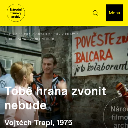
Menu
ÚVOD
SBÍRKA
OBSAH SBÍRKY
FILMY
TOBĚ HRANA ZVONIT NEBUDE
Tobě hrana zvonit
nebude
Vojtěch Trapl, 1975