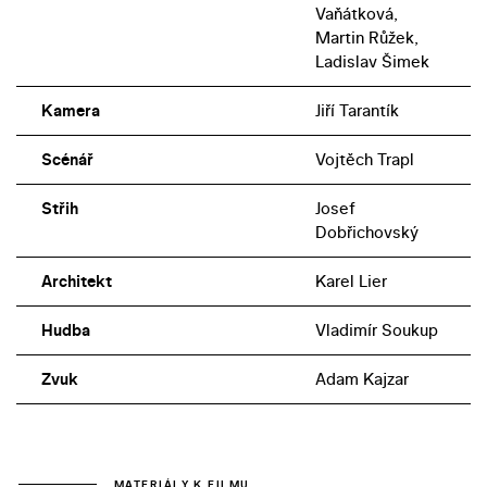
Vaňátková,
Martin Růžek,
Ladislav Šimek
Kamera
Jiří Tarantík
Scénář
Vojtěch Trapl
Střih
Josef
Dobřichovský
Architekt
Karel Lier
Hudba
Vladimír Soukup
Zvuk
Adam Kajzar
MATERIÁLY K FILMU