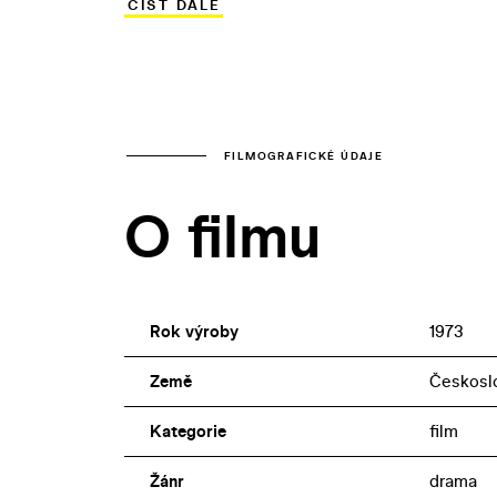
ČÍST DÁLE
V tendenčně pojatém příběhu nakonec úno
nebude marné: všechna moc bude patřit l
a velkostatek budou marné.
FILMOGRAFICKÉ ÚDAJE
O filmu
Rok výroby
1973
Země
Českosl
Kategorie
film
Žánr
drama