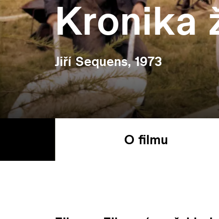
Kronika 
Jiří Sequens, 1973
O filmu