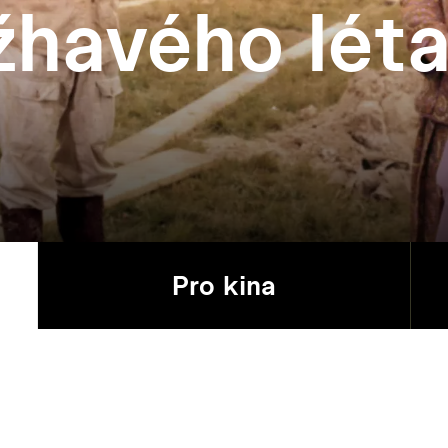
žhavého lét
Pro kina