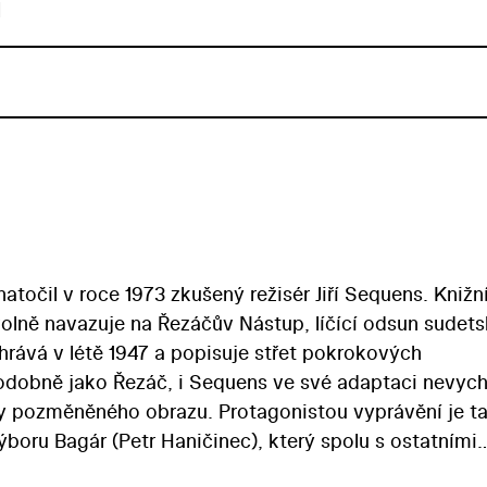
u
točil v roce 1973 zkušený režisér Jiří Sequens. Knižn
 volně navazuje na Řezáčův Nástup, líčící odsun sudet
rává v létě 1947 a popisuje střet pokrokových
Podobně jako Řezáč, i Sequens ve své adaptaci nevych
icky pozměněného obrazu. Protagonistou vyprávění je t
oru Bagár (Petr Haničinec), který spolu s ostatními
otočné vzdoruje tlakům některých ziskuchtivých osídl