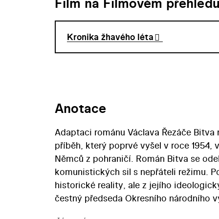
Film na Filmovém přehled
Kronika žhavého léta
Anotace
Adaptaci románu Václava Řezáče Bitva na
příběh, který poprvé vyšel v roce 1954,
Němců z pohraničí. Román Bitva se odeh
komunistických sil s nepřáteli režimu. 
historické reality, ale z jejího ideolog
čestný předseda Okresního národního výb
poctivými komunisty v pohraniční vsi P