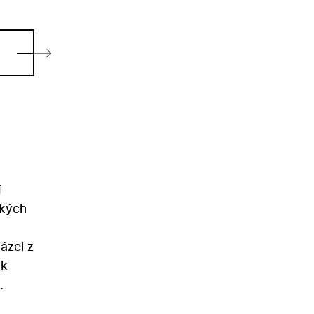
í
ských
ázel z
ak
enců.