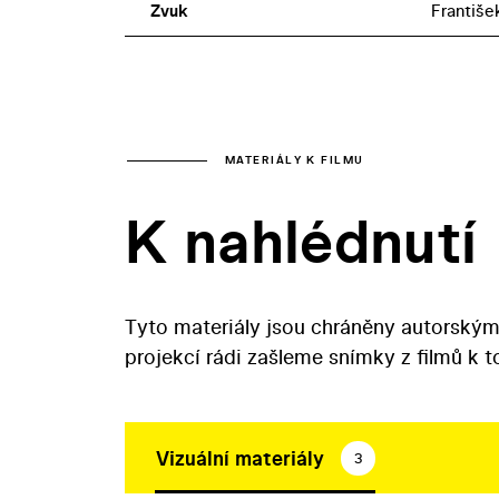
Zvuk
Františe
MATERIÁLY K FILMU
K nahlédnutí
Tyto materiály jsou chráněny autorským
projekcí rádi zašleme snímky z filmů k 
Vizuální materiály
3