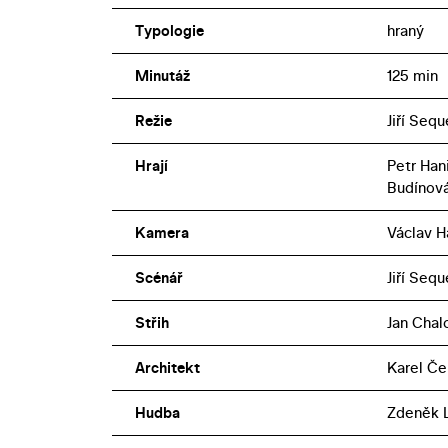
Typologie
hraný
Minutáž
125 min
Režie
Jiří Seq
Hrají
Petr Han
Budínov
Kamera
Václav H
Scénář
Jiří Seq
Střih
Jan Chal
Architekt
Karel Če
Hudba
Zdeněk L