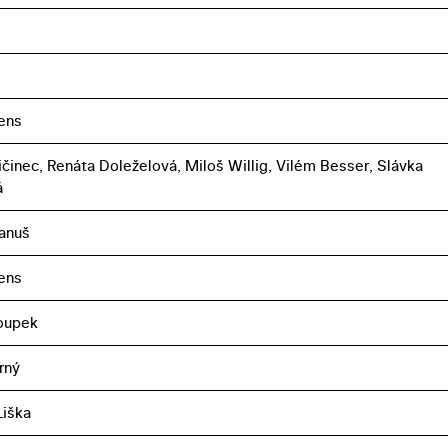
uens
ičinec, Renáta Doleželová, Miloš Willig, Vilém Besser, Slávka
á
anuš
uens
oupek
rný
iška