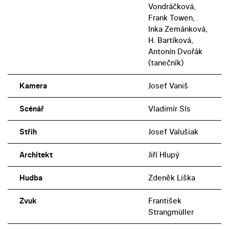
Vondráčková,
Frank Towen,
Inka Zemánková,
H. Bartíková,
Antonín Dvořák
(tanečník)
Kamera
Josef Vaniš
Scénář
Vladimír Sís
Střih
Josef Valušiak
Architekt
Jiří Hlupý
Hudba
Zdeněk Liška
Zvuk
František
Strangmüller