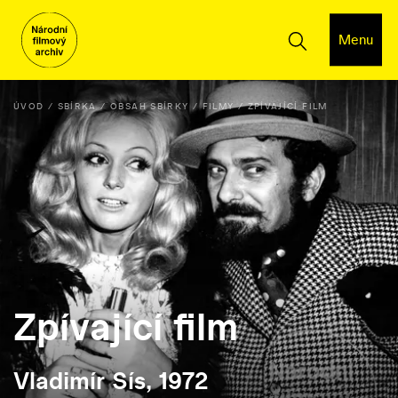
Menu
ÚVOD
SBÍRKA
OBSAH SBÍRKY
FILMY
ZPÍVAJÍCÍ FILM
Zpívající film
Vladimír Sís, 1972