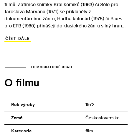
filmů. Zatímco snímky Král komiků (1963) či Sólo pro
Jaroslava Marvana (1971) se přikláněly z
dokumentárnímu žánru, Hudba kolonád (1975) či Blues
pro EFB (1980) přinášejí do klasického žánru silný hraný
rámec. Zpěvák Waldemar Matuška tak ve Zpívajícím
ČÍST DÁLE
filmu hledá smutné zpěvačce (Helena Vondráčková)
ztracený song. Vydává se proto do světa českých
hudebních filmů… Vladimír Sís využil ve svém střihovém
filmu snímky z rozmezí let 1931 (On a jeho sestra ) až
1970 (Ďábelské líbánky). Ve snímku, vybudovaném i na
FILMOGRAFICKÉ ÚDAJE
popularitě dvojice Matuška – Vondráčková, vyniknou
O filmu
právě kvality starší domácí produkce, opírající se o
řemeslné mistrovství tvůrců a zdařilé pěvecké i herecké
výkony hlavních představitelů.
Rok výroby
1972
Země
Československo
Kategorie
film