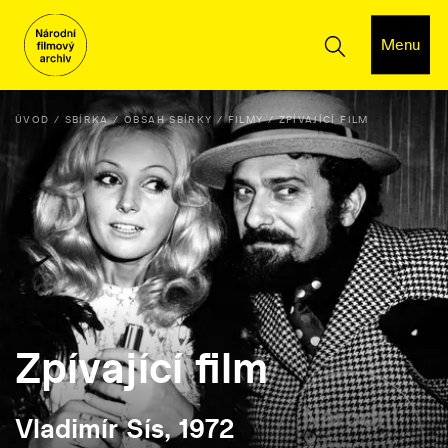
Menu
ÚVOD
SBÍRKA
OBSAH SBÍRKY
FILMY
ZPÍVAJÍCÍ FILM
Zpívající film
Vladimír Sís, 1972