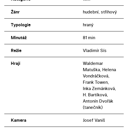
Žánr
hudební, střihový
Typologie
hraný
Minutáž
81 min
Režie
Vladimír Sís
Hrají
Waldemar
Matuška, Helena
Vondráčková,
Frank Towen,
Inka Zemánková,
H. Bartíková,
Antonín Dvořák
(tanečník)
Kamera
Josef Vaniš