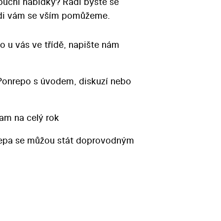
ibuční nabídky? Rádi byste se
Rádi vám se vším pomůžeme.
o u vás ve třídě, napište nám
Ponrepo s úvodem, diskuzí nebo
am na celý rok
repa se můžou stát doprovodným