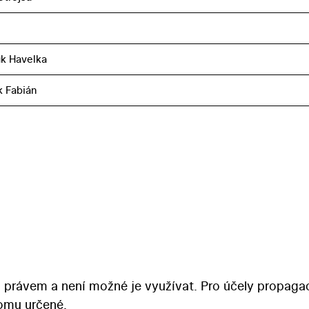
k Havelka
k Fabián
 právem a není možné je využívat. Pro účely propaga
tomu určené.