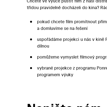
Chcete ve výuce pustit film z naší distr
třídou pravidelně docházeli do kina? 
pokud chcete film promítnout přím
a domluvíme se na řešení
uspořádáme projekci u nás v kině 
dílnou
pomůžeme vymyslet filmový progr
vybrané projekce z programu Pon
programem výuky