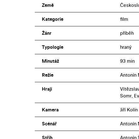
Země
Českosl
Kategorie
film
Žánr
příběh
Typologie
hraný
Minutáž
93 min
Režie
Antonín
Hrají
Vítězsla
Somr, Ev
Kamera
Jiří Kolín
Scénář
Antonín
Střih
Antonín 