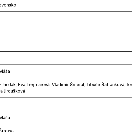
ovensko
 Máša
v Jandák, Eva Trejtnarová, Vladimír Šmeral, Libuše Šafránková, Jo
a Jiroušková
 Máša
Štrojsa