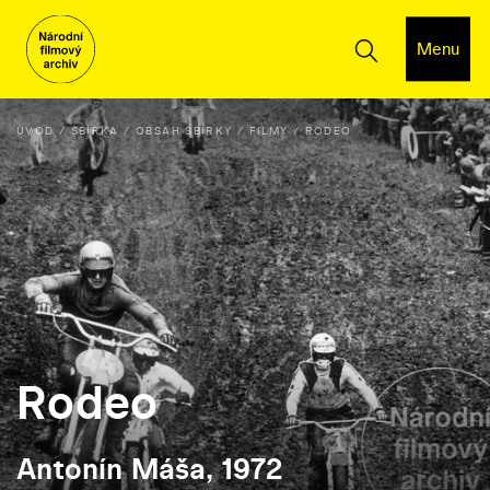
Menu
ÚVOD
SBÍRKA
OBSAH SBÍRKY
FILMY
RODEO
Rodeo
Antonín Máša, 1972