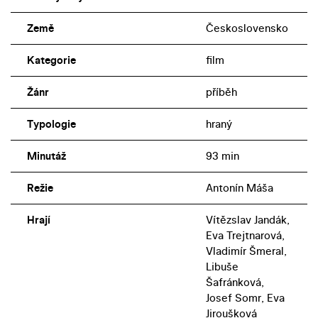
Země
Československo
Kategorie
film
Žánr
příběh
Typologie
hraný
Minutáž
93 min
Režie
Antonín Máša
Hrají
Vítězslav Jandák,
Eva Trejtnarová,
Vladimír Šmeral,
Libuše
Šafránková,
Josef Somr, Eva
Jiroušková