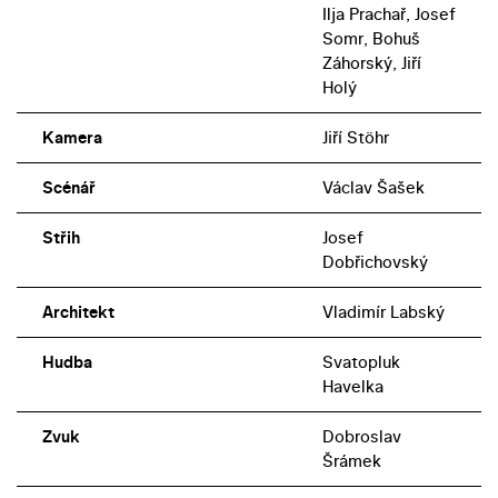
Ilja Prachař, Josef
Somr, Bohuš
Záhorský, Jiří
Holý
Kamera
Jiří Stöhr
Scénář
Václav Šašek
Střih
Josef
Dobřichovský
Architekt
Vladimír Labský
Hudba
Svatopluk
Havelka
Zvuk
Dobroslav
Šrámek